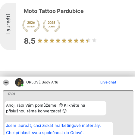
Moto Tattoo Pardubice
Laureáti
8.5
Ostatní společnosti z kraje
ORLOVÉ Body Artu
Live chat
17:01
Organizátor hlasování
Plebiscyt
Kontakt
Ahoj, rádi Vám pomůžeme! 🙂 Klikněte na
Bright Side Solutions sp. z o.
Vítězové
Kontakt
příslušnou téma konverzace! 🙂
o. sp. k.
Seznam všech
ul. Ruska 22
laureátů
Wrocław 50-079
Zásady
KRS 0000749100 | Regon
Pravidla
Jsem laureát, chci získat marketingové materiály.
381313360 | NIP 8943132676
Zásady
Chci přihlásit svou společnost do Orlové.
ochrany