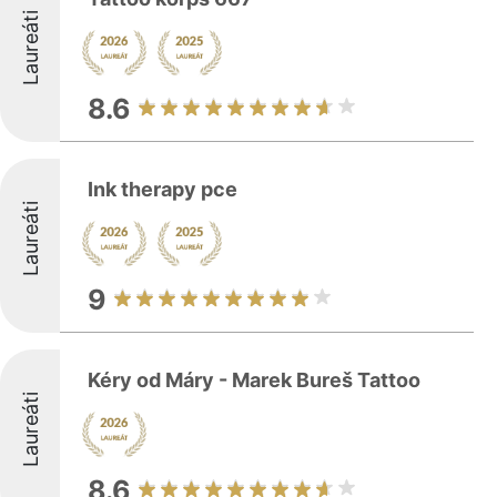
Laureáti
8.6
Ink therapy pce
Laureáti
9
Kéry od Máry - Marek Bureš Tattoo
Laureáti
8.6