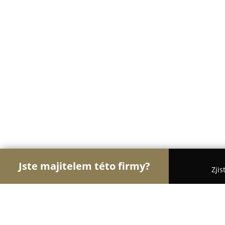
Jste majitelem této firmy?
Zjis
Orlové Body Artu
Pořadí nejlépe hodnocených f