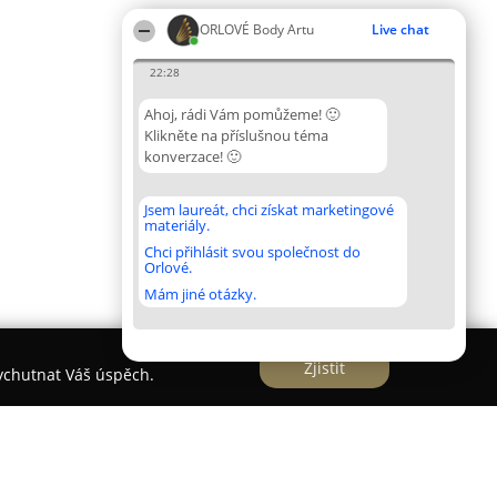
ORLOVÉ Body Artu
Live chat
22:28
Ahoj, rádi Vám pomůžeme! 🙂
Klikněte na příslušnou téma
konverzace! 🙂
Jsem laureát, chci získat marketingové
materiály.
Chci přihlásit svou společnost do
Orlové.
Mám jiné otázky.
Zjistit
vychutnat Váš úspěch.