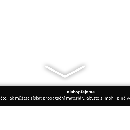
Blahopřejeme!
těte, jak můžete získat propagační materiály, abyste si mohli plně 
irem.
Tattoo korps 667