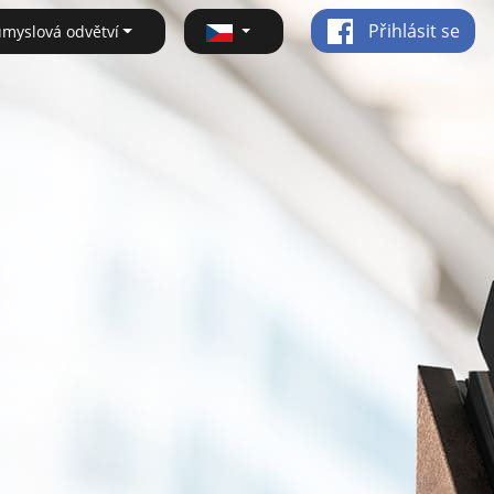
Přihlásit se
ůmyslová odvětví