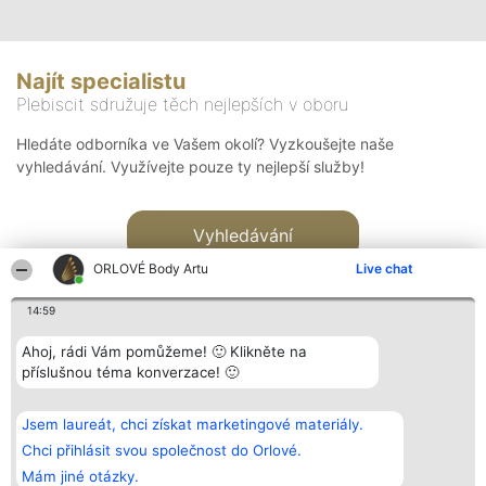
Najít specialistu
Plebiscit sdružuje těch nejlepších v oboru
Hledáte odborníka ve Vašem okolí? Vyzkoušejte naše
vyhledávání. Využívejte pouze ty nejlepší služby!
Vyhledávání
ORLOVÉ Body Artu
Live chat
14:59
Ahoj, rádi Vám pomůžeme! 🙂 Klikněte na
příslušnou téma konverzace! 🙂
Organizátor hlasování
Plebiscyt
Kontakt
Bright Side Solutions sp. z o.
Vítězové
Kontakt
Jsem laureát, chci získat marketingové materiály.
o. sp. k.
Seznam všech
ul. Ruska 22
laureátů
Chci přihlásit svou společnost do Orlové.
Wrocław 50-079
Zásady
Mám jiné otázky.
KRS 0000749100 | Regon
Pravidla