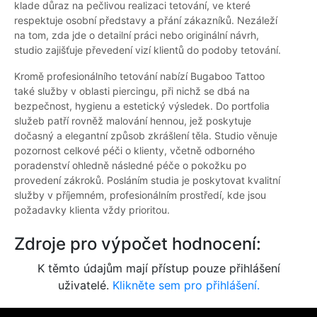
klade důraz na pečlivou realizaci tetování, ve které
respektuje osobní představy a přání zákazníků. Nezáleží
na tom, zda jde o detailní práci nebo originální návrh,
studio zajišťuje převedení vizí klientů do podoby tetování.
Kromě profesionálního tetování nabízí Bugaboo Tattoo
také služby v oblasti piercingu, při nichž se dbá na
bezpečnost, hygienu a estetický výsledek. Do portfolia
služeb patří rovněž malování hennou, jež poskytuje
dočasný a elegantní způsob zkrášlení těla. Studio věnuje
pozornost celkové péči o klienty, včetně odborného
poradenství ohledně následné péče o pokožku po
provedení zákroků. Posláním studia je poskytovat kvalitní
služby v příjemném, profesionálním prostředí, kde jsou
požadavky klienta vždy prioritou.
Zdroje pro výpočet hodnocení:
K těmto údajům mají přístup pouze přihlášení
uživatelé.
Klikněte sem pro přihlášení.