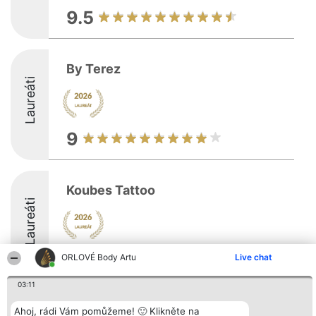
9.5
By Terez
Laureáti
9
Koubes Tattoo
Laureáti
9.2
ORLOVÉ Body Artu
Live chat
03:11
Organizátor hlasování
Plebiscyt
Kontakt
Ahoj, rádi Vám pomůžeme! 🙂 Klikněte na