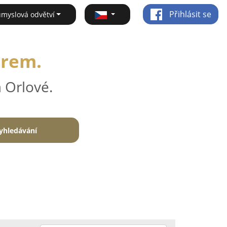
Přihlásit se
ůmyslová odvětví
irem.
 Orlové.
yhledávání