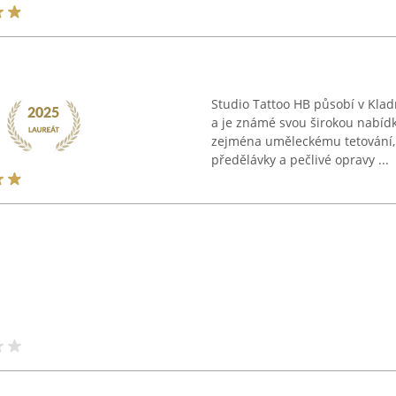
Studio Tattoo HB působí v Kla
a je známé svou širokou nabídk
zejména uměleckému tetování, n
předělávky a pečlivé opravy ...