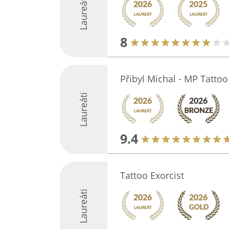
Laureáti
8
Přibyl Michal - MP Tattoo
Laureáti
9.4
Tattoo Exorcist
Laureáti