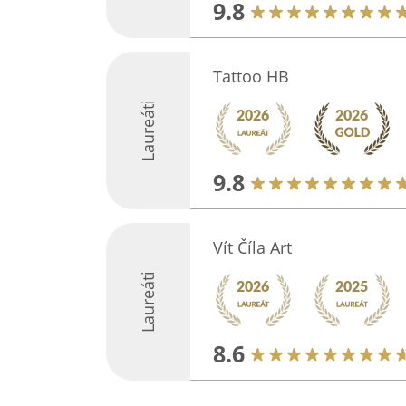
9.8
Tattoo HB
Laureáti
9.8
Vít Číla Art
Laureáti
8.6