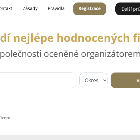
ontakt
Zásady
Pravidla
Registrace
Další pr
dí nejlépe hodnocených f
 společnosti oceněné organizátorem
V
firem.