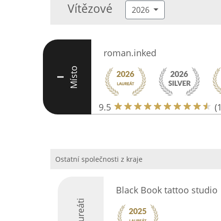
Vítězové
2026
roman.inked
Místo
I
9.5
(
Ostatní společnosti z kraje
Black Book tattoo studio
Laureáti