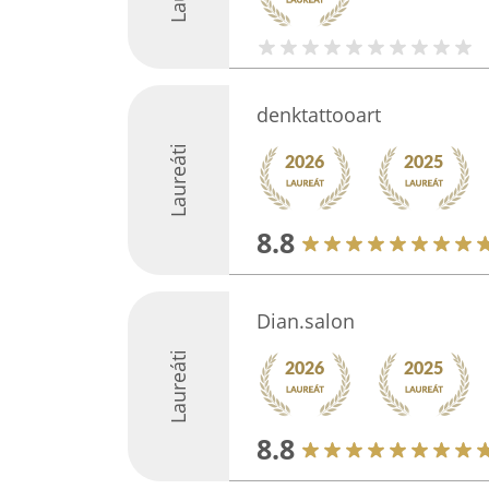
denktattooart
Laureáti
8.8
Dian.salon
Laureáti
8.8