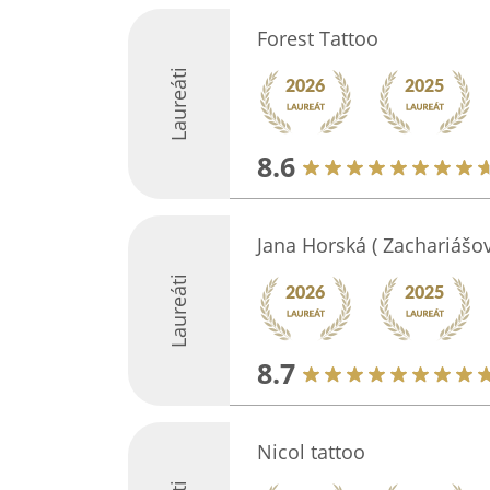
Forest Tattoo
Laureáti
8.6
Jana Horská ( Zachariášo
Laureáti
8.7
Nicol tattoo