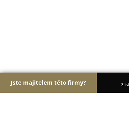
Jste majitelem této firmy?
Zjis
Orlové Body Artu
Pořadí nejlépe hodnocených f