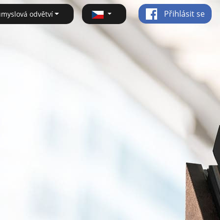
Přihlásit se
ůmyslová odvětví