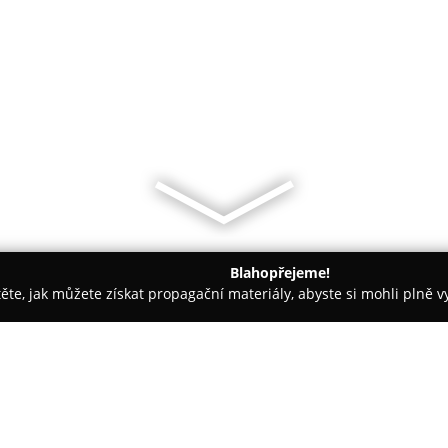
Blahopřejeme!
těte, jak můžete získat propagační materiály, abyste si mohli plně 
irem.
Vít Číla Art