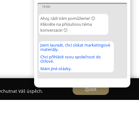
19:00
Ahoj, rádi Vám pomůžeme! 🙂
Klikněte na příslušnou téma
konverzace! 🙂
Jsem laureát, chci získat marketingové
materiály.
Chci přihlásit svou společnost do
Orlové.
Mám jiné otázky.
Zjistit
vychutnat Váš úspěch.