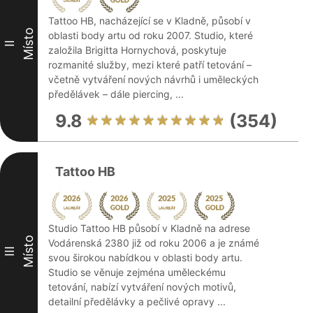
Tattoo HB, nacházející se v Kladně, působí v
Místo
oblasti body artu od roku 2007. Studio, které
II
založila Brigitta Hornychová, poskytuje
rozmanité služby, mezi které patří tetování –
včetně vytváření nových návrhů i uměleckých
předělávek – dále piercing, ...
9.8
(354)
Tattoo HB
Studio Tattoo HB působí v Kladně na adrese
Místo
Vodárenská 2380 již od roku 2006 a je známé
III
svou širokou nabídkou v oblasti body artu.
Studio se věnuje zejména uměleckému
tetování, nabízí vytváření nových motivů,
detailní předělávky a pečlivé opravy ...