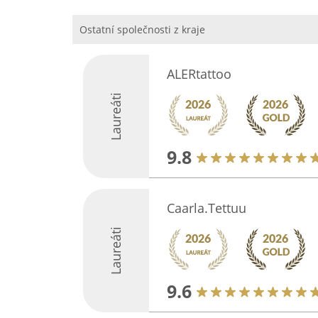
Ostatní společnosti z kraje
ALERtattoo
Laureáti
9.8
Caarla.Tettuu
Laureáti
9.6