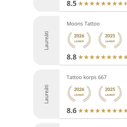
8.5
Moons Tattoo
Laureáti
8.8
Tattoo korps 667
Laureáti
8.6