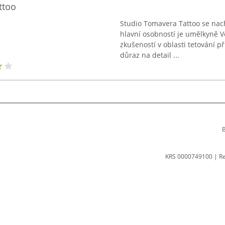
ttoo
Studio Tomavera Tattoo se nach
hlavní osobností je umělkyně V
zkušeností v oblasti tetování př
důraz na detail ...
B
KRS 0000749100 | R