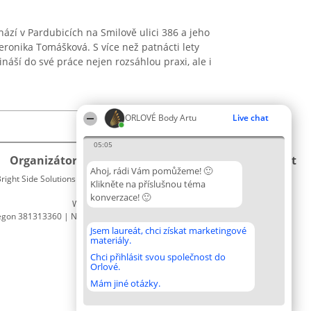
ází v Pardubicích na Smilově ulici 386 a jeho
eronika Tomášková. S více než patnácti lety
ináší do své práce nejen rozsáhlou praxi, ale i
ORLOVÉ Body Artu
Live chat
05:05
Organizátor hlasování
Plebiscyt
Kontakt
Ahoj, rádi Vám pomůžeme! 🙂
right Side Solutions sp. z o. o. sp. k.
Vítězové
Kontakt
Klikněte na příslušnou téma
ul. Ruska 22
Seznam
konverzace! 🙂
Wrocław 50-079
všech
egon 381313360 | NIP 8943132676
laureátů
Zásady
Jsem laureát, chci získat marketingové
materiály.
Pravidla
Zásady
Chci přihlásit svou společnost do
Orlové.
ochrany
osobních
Mám jiné otázky.
údajů