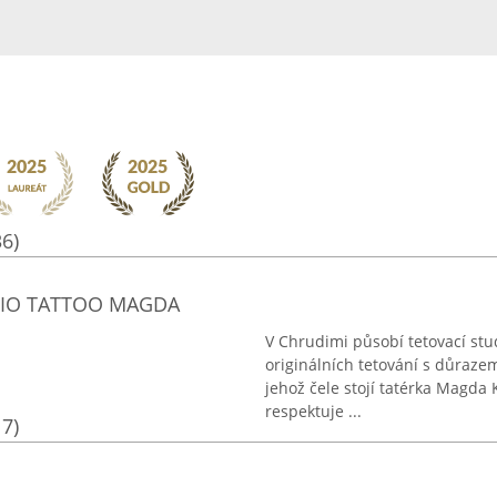
36)
DIO TATTOO MAGDA
V Chrudimi působí tetovací stu
originálních tetování s důrazem
jehož čele stojí tatérka Magda 
respektuje ...
17)