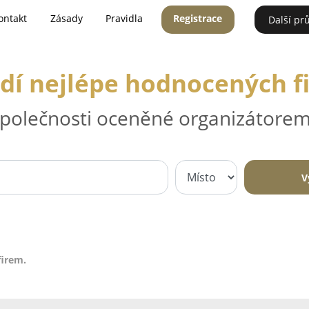
ontakt
Zásady
Pravidla
Registrace
Další pr
dí nejlépe hodnocených f
 společnosti oceněné organizátorem
V
firem.