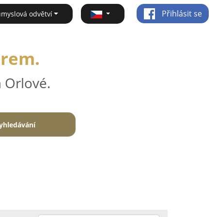
Přihlásit se
ůmyslová odvětví
irem.
 Orlové.
yhledávání