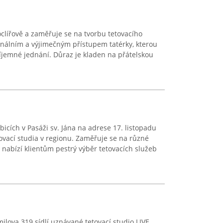
oclířově a zaměřuje se na tvorbu tetovacího
nálním a výjimečným přístupem tatérky, kterou
příjemné jednání. Důraz je kladen na přátelskou
ubicích v Pasáži sv. Jána na adrese 17. listopadu
ovací studia v regionu. Zaměřuje se na různé
ž nabízí klientům pestrý výběr tetovacích služeb
ilova 319 sídlí uznávané tetovací studio LIVE