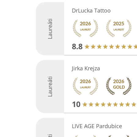
DrLucka Tattoo
Laureáti
8.8
Jirka Krejza
Laureáti
10
LIVE AGE Pardubice