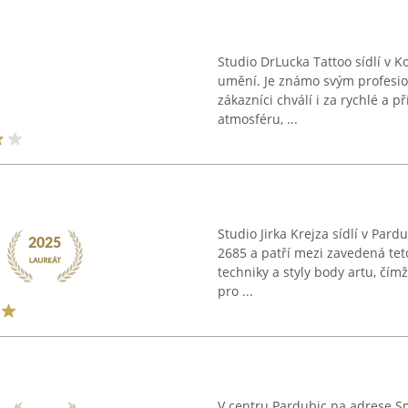
Studio DrLucka Tattoo sídlí v K
umění. Je známo svým profesio
zákazníci chválí i za rychlé a 
atmosféru, ...
Studio Jirka Krejza sídlí v Pard
2685 a patří mezi zavedená tet
techniky a styly body artu, čím
pro ...
V centru Pardubic na adrese Sm