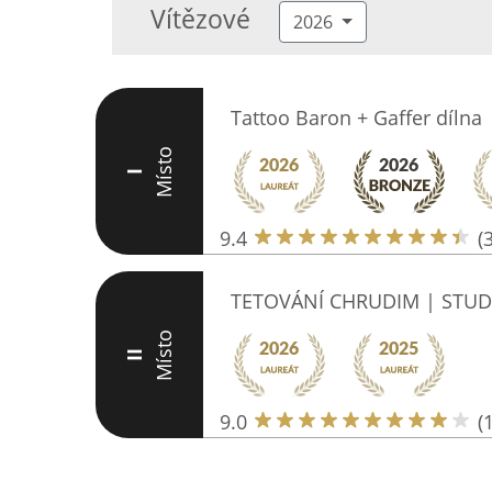
Vítězové
2026
Tattoo Baron + Gaffer dílna
Místo
I
9.4
(
TETOVÁNÍ CHRUDIM | STU
Místo
II
9.0
(