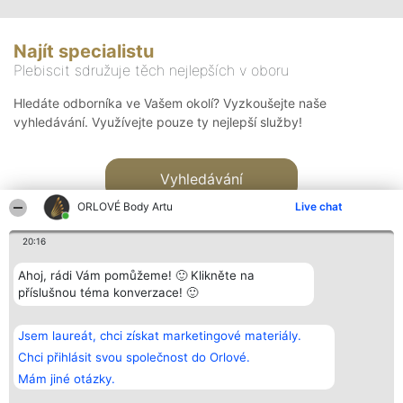
Najít specialistu
Plebiscit sdružuje těch nejlepších v oboru
Hledáte odborníka ve Vašem okolí? Vyzkoušejte naše
vyhledávání. Využívejte pouze ty nejlepší služby!
Vyhledávání
ORLOVÉ Body Artu
Live chat
20:16
Ahoj, rádi Vám pomůžeme! 🙂 Klikněte na
příslušnou téma konverzace! 🙂
Organizátor hlasování
Plebiscyt
Kontakt
Bright Side Solutions sp. z o.
Vítězové
Kontakt
Jsem laureát, chci získat marketingové materiály.
o. sp. k.
Seznam všech
ul. Ruska 22
laureátů
Chci přihlásit svou společnost do Orlové.
Wrocław 50-079
Zásady
Mám jiné otázky.
KRS 0000749100 | Regon
Pravidla
381313360 | NIP 8943132676
Zásady