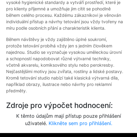
vysoké hygienické standardy a vytváří prostředí, které je
pro klienty příjemné a umožňuje jim cítit se pohodlně
během celého procesu. Každému zákazníkovi je věnován
individuální přístup a návrhy tetování jsou vždy tvořeny na
míru podle osobních přání a charakteristik klienta.
Během návštěvy je vždy zajištěno úplné soukromí,
protože tetování probíhá vždy jen s jedním člověkem
najednou. Studio se vyznačuje vysokou uměleckou úrovní
a schopností napodobovat různé výtvarné techniky,
včetně akvarelu, komiksového stylu nebo perokresby.
Nejčastějšími motivy jsou zvířata, rostliny a lidské postavy.
Kromě tetování studio nabízí také klasická výtvarná díla,
například obrazy, ilustrace nebo návrhy pro reklamní
předměty.
Zdroje pro výpočet hodnocení:
K těmto údajům mají přístup pouze přihlášení
uživatelé.
Klikněte sem pro přihlášení.