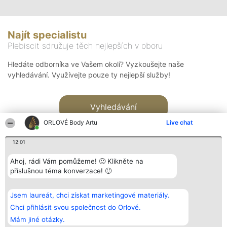
Najít specialistu
Plebiscit sdružuje těch nejlepších v oboru
Hledáte odborníka ve Vašem okolí? Vyzkoušejte naše
vyhledávání. Využívejte pouze ty nejlepší služby!
Vyhledávání
ORLOVÉ Body Artu
Live chat
12:01
Ahoj, rádi Vám pomůžeme! 🙂 Klikněte na
příslušnou téma konverzace! 🙂
Organizátor hlasování
Plebiscyt
Kontakt
Bright Side Solutions sp. z o.
Vítězové
Kontakt
Jsem laureát, chci získat marketingové materiály.
o. sp. k.
Seznam všech
ul. Ruska 22
laureátů
Chci přihlásit svou společnost do Orlové.
Wrocław 50-079
Zásady
Mám jiné otázky.
KRS 0000749100 | Regon
Pravidla
381313360 | NIP 8943132676
Zásady