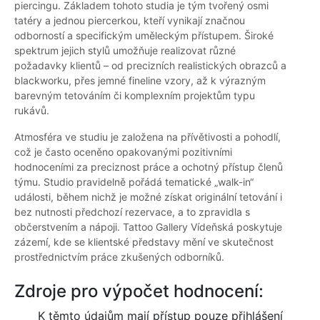
piercingu. Základem tohoto studia je tým tvořený osmi
tatéry a jednou piercerkou, kteří vynikají značnou
odborností a specifickým uměleckým přístupem. Široké
spektrum jejich stylů umožňuje realizovat různé
požadavky klientů – od precizních realistických obrazců a
blackworku, přes jemné fineline vzory, až k výrazným
barevným tetováním či komplexním projektům typu
rukávů.
Atmosféra ve studiu je založena na přívětivosti a pohodlí,
což je často oceněno opakovanými pozitivními
hodnoceními za preciznost práce a ochotný přístup členů
týmu. Studio pravidelně pořádá tematické „walk-in“
události, během nichž je možné získat originální tetování i
bez nutnosti předchozí rezervace, a to zpravidla s
občerstvením a nápoji. Tattoo Gallery Vídeňská poskytuje
zázemí, kde se klientské představy mění ve skutečnost
prostřednictvím práce zkušených odborníků.
Zdroje pro výpočet hodnocení:
K těmto údajům mají přístup pouze přihlášení