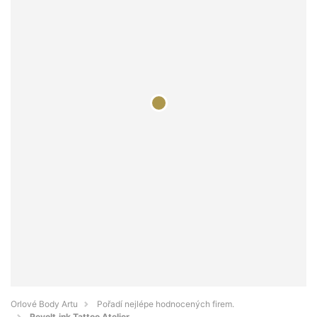
Orlové Body Artu
Pořadí nejlépe hodnocených firem.
Revolt.ink Tattoo Atelier