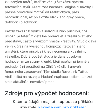
zkušených tatérů, kteří se věnují širokému spektru
tetovacích stylů. Klienti zde nacházejí originální návrhy i
přesné provedení motivů od realistických, přes
neotradicional, až po složité black and grey práce,
dotwork i blackwork.
Každý zákazník využívá individuálního přístupu, což
umožňuje tatérům detailně promyslet a zrealizovat jeho
představy, často s využitím vlastní kreativity. Studio dává
velký důraz na výslednou kompozici tetování i jeho
umístění, které přispívají k jedinečnému a kvalitnímu
výsledku. Dobrá pověst studia je dána vysokým
hodnocením ze strany klientů, kteří oceňují příjemné a
profesionální prostředí na Cihlářské ulici i úroveň
řemeslného zpracování. Tým studia Revolt.ink Tattoo
Atelier dbá na rozvoj a hledání inspirace s cílem nabízet
stále aktuální a inovativní práce.
Zdroje pro výpočet hodnocení:
K těmto údajům mají přístup pouze přihlášení
uživatelé.
Klikněte sem pro přihlášení.