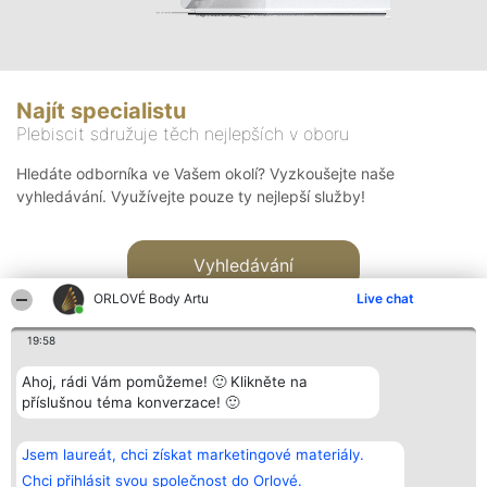
Najít specialistu
Plebiscit sdružuje těch nejlepších v oboru
Hledáte odborníka ve Vašem okolí? Vyzkoušejte naše
vyhledávání. Využívejte pouze ty nejlepší služby!
Vyhledávání
ORLOVÉ Body Artu
Live chat
19:58
Ahoj, rádi Vám pomůžeme! 🙂 Klikněte na
příslušnou téma konverzace! 🙂
Organizátor hlasování
Plebiscyt
Kontakt
Bright Side Solutions sp. z o.
Vítězové
Kontakt
Jsem laureát, chci získat marketingové materiály.
o. sp. k.
Seznam všech
ul. Ruska 22
laureátů
Chci přihlásit svou společnost do Orlové.