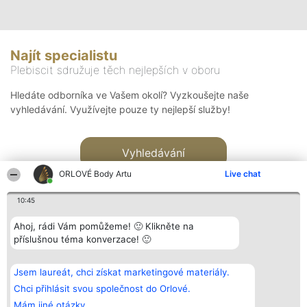
Najít specialistu
Plebiscit sdružuje těch nejlepších v oboru
Hledáte odborníka ve Vašem okolí? Vyzkoušejte naše
vyhledávání. Využívejte pouze ty nejlepší služby!
Vyhledávání
ORLOVÉ Body Artu
Live chat
10:45
Ahoj, rádi Vám pomůžeme! 🙂 Klikněte na
příslušnou téma konverzace! 🙂
Organizátor hlasování
Plebiscyt
Kontakt
Bright Side Solutions sp. z o.
Vítězové
Kontakt
Jsem laureát, chci získat marketingové materiály.
o. sp. k.
Seznam všech
ul. Ruska 22
laureátů
Chci přihlásit svou společnost do Orlové.
Wrocław 50-079
Zásady
Mám jiné otázky.
KRS 0000749100 | Regon
Pravidla