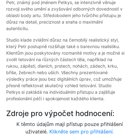
Petr, známý pod jménem Petkys, se intenzivně věnuje
rozvoji svého umění a zvyšování odborných dovedností v
oblasti body artu. Středobodem jeho tvůrčího přístupu je
důraz na detail, preciznost a snaha o maximální
autenticitu.
Studio klade zvláštní důraz na černobílý realistický styl,
který Petr postupně rozšiřuje také o barevnou realistiku.
Klientům jsou poskytovány rozmanité motivy a je možné si
zvolit tetování na různých částech těla, například na
rukou, zápěstí, dlaních, prstech, nohách, zádech, krku,
břiše, žebrech nebo uších. Všechny prezentované
výsledky práce jsou bez digitálních úprav, což umožňuje
přesně reflektovat skutečný vzhled tetování. Studio
Petkys si zakládá na individuálním přístupu a zajišťuje
profesionální péči i spokojenost každého klienta.
Zdroje pro výpočet hodnocení:
K těmto údajům mají přístup pouze přihlášení
uživatelé.
Klikněte sem pro přihlášení.