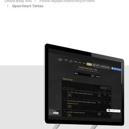
Orlové Body Artu
Pořadí nejlépe hodnocených firem.
Open Heart Tattoo