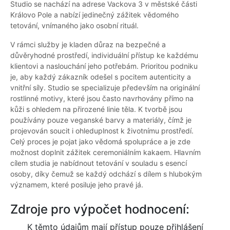
Studio se nachází na adrese Vackova 3 v městské části
Královo Pole a nabízí jedinečný zážitek vědomého
tetování, vnímaného jako osobní rituál.
V rámci služby je kladen důraz na bezpečné a
důvěryhodné prostředí, individuální přístup ke každému
klientovi a naslouchání jeho potřebám. Prioritou podniku
je, aby každý zákazník odešel s pocitem autenticity a
vnitřní síly. Studio se specializuje především na originální
rostlinné motivy, které jsou často navrhovány přímo na
kůži s ohledem na přirozené linie těla. K tvorbě jsou
používány pouze veganské barvy a materiály, čímž je
projevován soucit i ohleduplnost k životnímu prostředí.
Celý proces je pojat jako vědomá spolupráce a je zde
možnost doplnit zážitek ceremoniálním kakaem. Hlavním
cílem studia je nabídnout tetování v souladu s esencí
osoby, díky čemuž se každý odchází s dílem s hlubokým
významem, které posiluje jeho pravé já.
Zdroje pro výpočet hodnocení:
K těmto údajům mají přístup pouze přihlášení