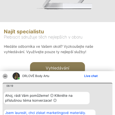
Najít specialistu
Plebiscit sdružuje těch nejlepších v oboru
Hledáte odborníka ve Vašem okolí? Vyzkoušejte naše
vyhledávání. Využívejte pouze ty nejlepší služby!
Vyhledávání
ORLOVÉ Body Artu
Live chat
06:19
Ahoj, rádi Vám pomůžeme! 🙂 Klikněte na
příslušnou téma konverzace! 🙂
Organizátor hlasování
Plebiscyt
Kontakt
Bright Side Solutions sp. z o.
Vítězové
Kontakt
Jsem laureát, chci získat marketingové materiály.
o. sp. k.
Seznam všech