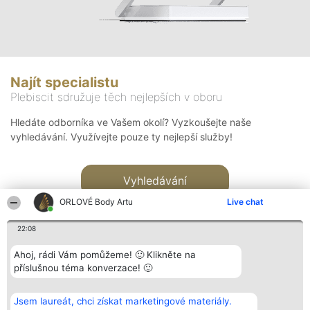
Najít specialistu
Plebiscit sdružuje těch nejlepších v oboru
Hledáte odborníka ve Vašem okolí? Vyzkoušejte naše
vyhledávání. Využívejte pouze ty nejlepší služby!
Vyhledávání
ORLOVÉ Body Artu
Live chat
22:08
Ahoj, rádi Vám pomůžeme! 🙂 Klikněte na
příslušnou téma konverzace! 🙂
Organizátor hlasování
Plebiscyt
Kontakt
Bright Side Solutions sp. z o.
Vítězové
Kontakt
Jsem laureát, chci získat marketingové materiály.
o. sp. k.
Seznam všech