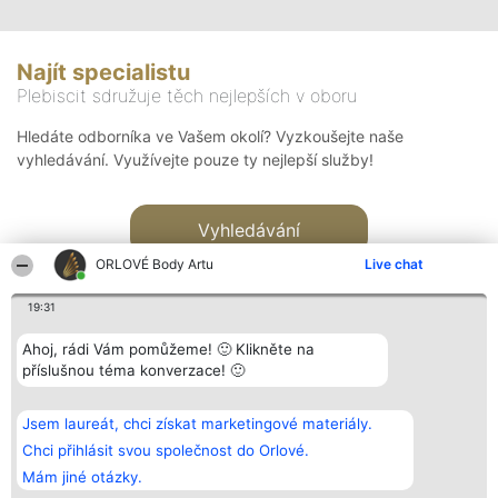
Najít specialistu
Plebiscit sdružuje těch nejlepších v oboru
Hledáte odborníka ve Vašem okolí? Vyzkoušejte naše
vyhledávání. Využívejte pouze ty nejlepší služby!
Vyhledávání
ORLOVÉ Body Artu
Live chat
19:31
Ahoj, rádi Vám pomůžeme! 🙂 Klikněte na
příslušnou téma konverzace! 🙂
Organizátor hlasování
Plebiscyt
Kontakt
Bright Side Solutions sp. z o.
Vítězové
Kontakt
Jsem laureát, chci získat marketingové materiály.
o. sp. k.
Seznam všech
ul. Ruska 22
laureátů
Chci přihlásit svou společnost do Orlové.
Wrocław 50-079
Zásady
Mám jiné otázky.
KRS 0000749100 | Regon
Pravidla
381313360 | NIP 8943132676
Zásady