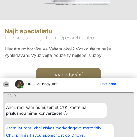
Najít specialistu
Plebiscit sdružuje těch nejlepších v oboru
Hledáte odborníka ve Vašem okolí? Vyzkoušejte naše
vyhledávání. Využívejte pouze ty nejlepší služby!
Vyhledávání
ORLOVÉ Body Artu
Live chat
02:19
Ahoj, rádi Vám pomůžeme! 🙂 Klikněte na
příslušnou téma konverzace! 🙂
Organizátor hlasování
Plebiscyt
Kontakt
Bright Side Solutions sp. z o.
Vítězové
Kontakt
Jsem laureát, chci získat marketingové materiály.
o. sp. k.
Seznam všech
ul. Ruska 22
laureátů
Chci přihlásit svou společnost do Orlové.