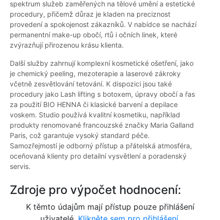
spektrum služeb zaměřených na tělové umění a estetické
procedury, přičemž důraz je kladen na preciznost
provedení a spokojenost zákazníků. V nabídce se nachází
permanentní make-up obočí, rtů i očních linek, které
zvýrazňují přirozenou krásu klienta.
Další služby zahrnují komplexní kosmetické ošetření, jako
je chemický peeling, mezoterapie a laserové zákroky
včetně zesvětlování tetování. K dispozici jsou také
procedury jako Lash lifting s botoxem, úpravy obočí a řas
za použití BIO HENNA či klasické barvení a depilace
voskem. Studio používá kvalitní kosmetiku, například
produkty renomované francouzské značky Maria Galland
Paris, což garantuje vysoký standard péče.
Samozřejmostí je odborný přístup a přátelská atmosféra,
oceňovaná klienty pro detailní vysvětlení a poradenský
servis.
Zdroje pro výpočet hodnocení:
K těmto údajům mají přístup pouze přihlášení
uživatelé.
Klikněte sem pro přihlášení.