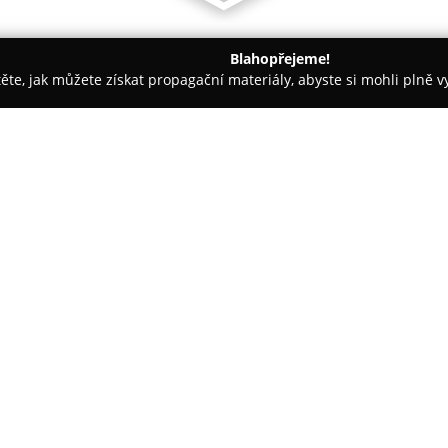
Blahopřejeme!
těte, jak můžete získat propagační materiály, abyste si mohli plně 
irem.
JOE Tattoo
O společnosti:
JOE Tattoo
představuje zaveden
dvanáctiletou praxí v oboru um
spektrum stylů, mezi které patř
jako detailně propracovaný čer
Individuální přístup ke každém
což vede ke vzniku unikátních
přáním zákazníků.
Prostory studia jsou vybaveny