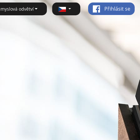
Přihlásit se
ůmyslová odvětví