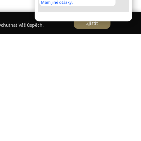
Mám jiné otázky.
Zjistit
vychutnat Váš úspěch.
é tetovací studio v Náchodě s více než
ěleckého body artu. Studio se zaměřuje na široké
í pestré cartoon a new school tetování, stejně
nošedý realismus a přesné letteringové práce.
u klientovi je základním principem práce studia,
 návrhů odpovídajících osobním představám a
 moderně a komfortně, s důrazem na maximální