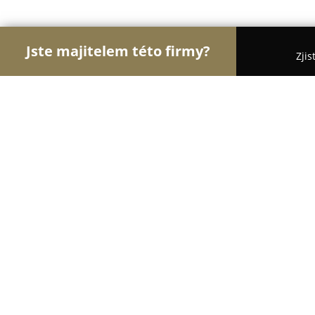
Jste majitelem této firmy?
Zjis
Orlové Body Artu
Pořadí nejlépe hodnocených f
JOE Tattoo
10
(108)
Náchod, Náchod
Zobrazit telefonní číslo