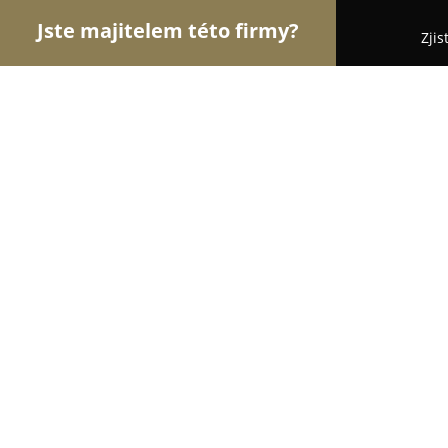
Jste majitelem této firmy?
Zjis
Orlové Body Artu
Pořadí nejlépe hodnocených f
Brahma INK Tattoo
9
(16)
Nechanice, Mokrovousy 18
Zobrazit telefonní číslo