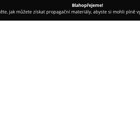
Blahopřejeme!
těte, jak můžete získat propagační materiály, abyste si mohli plně 
irem.
Brahma INK Tattoo
O společnosti:
Tetovací studio
Brahma INK Ta
Mokrovousy 18 a je provozován
přístup. Studio nabízí široké s
Watercolor/Akvarel, Abstract, O
Mandaly, Mehndi designu a Polor
černobílých variantách. Každý 
realizaci s důrazem na original
Fungování studia schvaluje Kra
což garantuje vysoké standardy
pouze sterilní jednorázové jeh