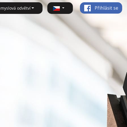
Přihlásit se
ůmyslová odvětví