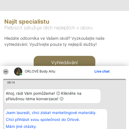
Najít specialistu
Plebiscit sdružuje těch nejlepších v oboru
Hledáte odborníka ve Vašem okolí? Vyzkoušejte naše
vyhledávání. Využívejte pouze ty nejlepší služby!
Vyhledávání
ORLOVÉ Body Artu
Live chat
06:14
Ahoj, rádi Vám pomůžeme! 🙂 Klikněte na
příslušnou téma konverzace! 🙂
Organizátor hlasování
Plebiscyt
Kontakt
Bright Side Solutions sp. z o.
Vítězové
Kontakt
Jsem laureát, chci získat marketingové materiály.
o. sp. k.
Seznam všech
ul. Ruska 22
laureátů
Chci přihlásit svou společnost do Orlové.
Wrocław 50-079
Zásady
Mám jiné otázky.
KRS 0000749100 | Regon
Pravidla