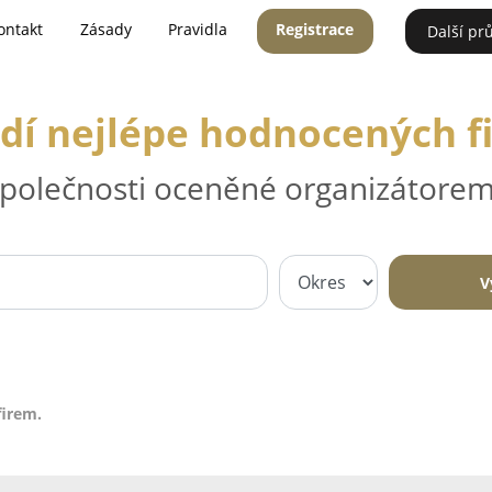
ontakt
Zásady
Pravidla
Registrace
Další pr
dí nejlépe hodnocených f
 společnosti oceněné organizátorem
V
firem.