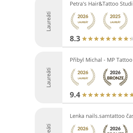
Petra's Hair&Tattoo Stud
Laureáti
8.3
Přibyl Michal - MP Tattoo
Laureáti
9.4
Lenka nails.samtattoo ča