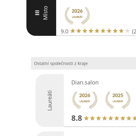
Místo
III
9.0
(
Ostatní společnosti z kraje
Dian.salon
Laureáti
8.8