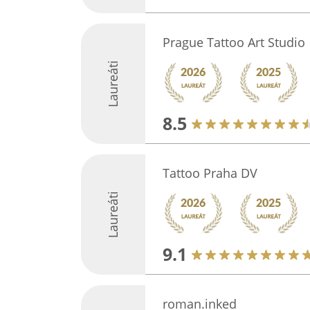
Prague Tattoo Art Studio
Laureáti
8.5
Tattoo Praha DV
Laureáti
9.1
roman.inked