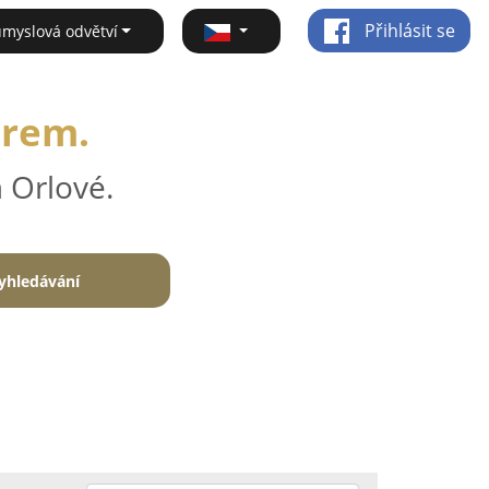
Přihlásit se
ůmyslová odvětví
irem.
 Orlové.
yhledávání