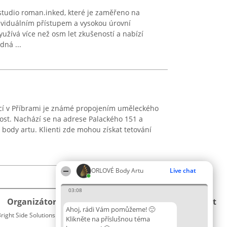
studio roman.inked, které je zaměřeno na
dividuálním přístupem a vysokou úrovní
užívá více než osm let zkušeností a nabízí
dná ...
lící v Příbrami je známé propojením uměleckého
ost. Nachází se na adrese Palackého 151 a
 body artu. Klienti zde mohou získat tetování
ORLOVÉ Body Artu
Live chat
03:08
Organizátor hlasování
Plebiscyt
Kontakt
Ahoj, rádi Vám pomůžeme! 🙂
right Side Solutions sp. z o. o. sp. k.
Vítězové
Kontakt
Klikněte na příslušnou téma
ul. Ruska 22
Seznam