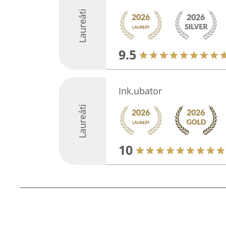
Laureáti
9.5
Ink.ubator
Laureáti
10