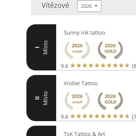
Vítězové
2026
Sunny ink tattoo
Místo
I
9.6
(
Viollet Tattoo
Místo
II
9.6
(
TsK Tattoo & Art