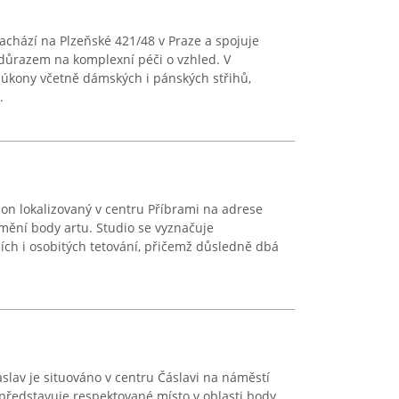
nachází na Plzeňské 421/48 v Praze a spojuje
s důrazem na komplexní péči o vzhled. V
 úkony včetně dámských i pánských střihů,
.
lon lokalizovaný v centru Příbrami na adrese
mění body artu. Studio se vyznačuje
ních i osobitých tetování, přičemž důsledně dbá
slav je situováno v centru Čáslavi na náměstí
 představuje respektované místo v oblasti body