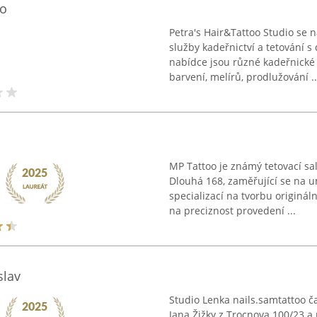
io
Petra's Hair&Tattoo Studio se 
služby kadeřnictví a tetování 
nabídce jsou různé kadeřnické
barvení, melírů, prodlužování ..
MP Tattoo je známý tetovací sa
Dlouhá 168, zaměřující se na u
specializací na tvorbu originál
na preciznost provedení ...
slav
Studio Lenka nails.samtattoo ča
Jana Žižky z Trocnova 100/23 a