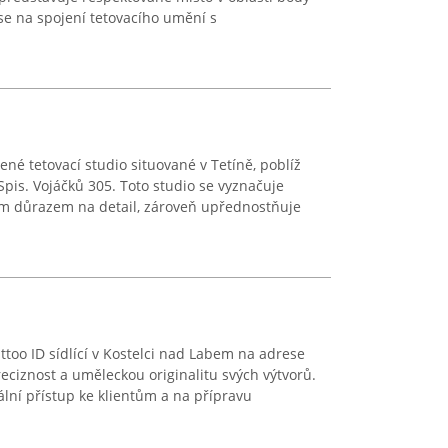
se na spojení tetovacího umění s
né tetovací studio situované v Tetíně, poblíž
pis. Vojáčků 305. Toto studio se vyznačuje
m důrazem na detail, zároveň upřednostňuje
attoo ID sídlící v Kostelci nad Labem na adrese
eciznost a uměleckou originalitu svých výtvorů.
ální přístup ke klientům a na přípravu