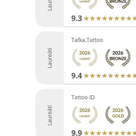
Laureáti
9.3
Taťka.Tattoo
Laureáti
9.4
Tattoo ID
Laureáti
9.9