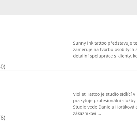
Sunny ink tattoo představuje te
zaměřuje na tvorbu osobitých a
detailní spolupráce s klienty, k
80)
Viollet Tattoo je studio sídlíc
poskytuje profesionální služby
Studio vede Daniela Horáková 
zákazníkovi ...
78)