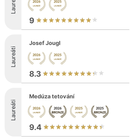
Laureáti
9
Josef Jougl
Laureáti
8.3
Medúza tetování
Laureáti
9.4